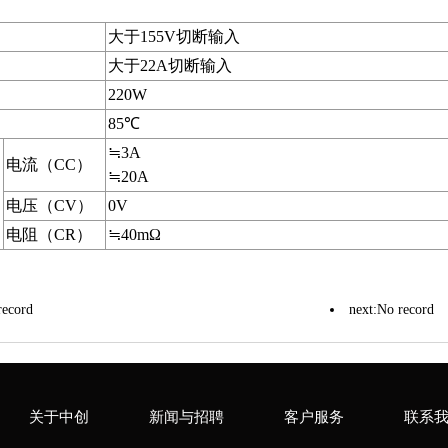
大于155V切断输入
大于22A切断输入
220W
85℃
≒3A
电流（CC）
≒20A
电压（CV）
0V
电阻（CR）
≒40mΩ
record
next:No record
关于中创
新闻与招聘
客户服务
联系