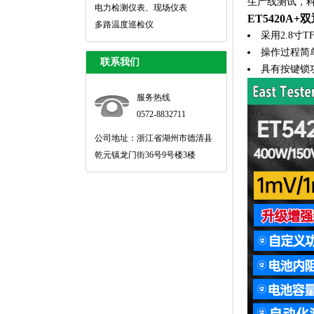
生产线测试，
电力检测仪表、现场仪表
ET5420
多路温度巡检仪
采用2.8
操作过程简
联系我们
具有按键锁
服务热线
0572-8832711
公司地址：浙江省湖州市德清县
乾元镇龙门街36号9号楼3楼