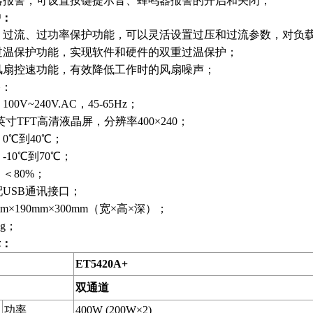
器报警，可设置按键提示音、蜂鸣器报警的开启和关闭；
护：
、过流、过功率保护功能，可以灵活设置过压和过流参数，对负
过温保护功能，实现软件和硬件的双重过温保护；
风扇控速功能，有效降低工作时的风扇噪声；
格：
0V~240V.AC，45-65Hz；
英寸TFT高清液晶屏，分辨率400×240；
0℃到40℃；
-10℃到70℃；
＜80%；
USB通讯接口；
m×190mm×300mm（宽×高×深）；
kg；
标：
ET5420A+
双通道
功率
400W (200W×2)